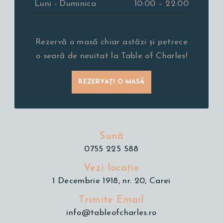
Luni - Duminica
10:00 – 22:00
Rezervă o masă chiar astăzi și petrece
o seară de neuitat la Table of Charles!
REZERVAȚI O MASĂ
Sună
0755 225 588
Vezi locație
1 Decembrie 1918, nr. 20, Carei
Trimite Email
info@tableofcharles.ro