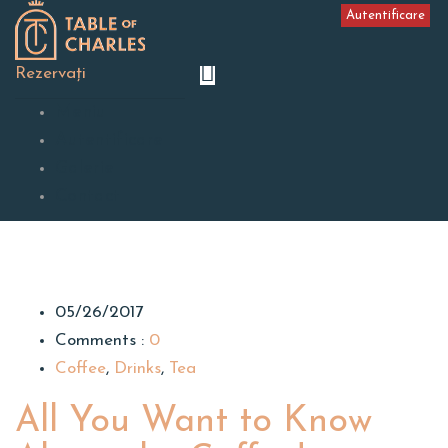
Autentificare
Rezervați
Meniu
Autentificare
Galerie
Contact
05/26/2017
Comments :
0
Coffee
,
Drinks
,
Tea
All You Want to Know