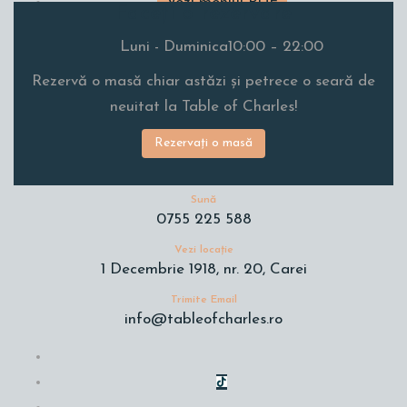
Vezi meniul PDF
Faceți o rezervare
Luni - Duminica
10:00 – 22:00
Rezervă o masă chiar astăzi și petrece o seară de
neuitat la Table of Charles!
Rezervați o masă
Sună
0755 225 588
Vezi locație
1 Decembrie 1918, nr. 20, Carei
Trimite Email
info@tableofcharles.ro