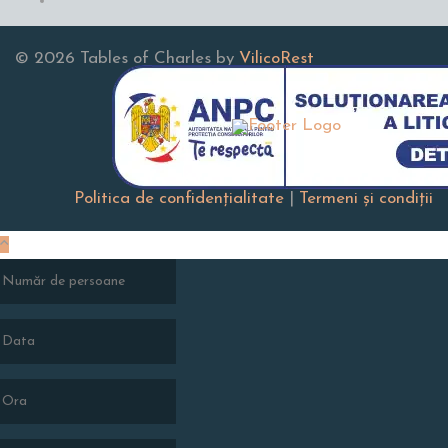
© 2026 Tables of Charles by
VilicoRest
Politica de confidenţialitate
|
Termeni și condiţii