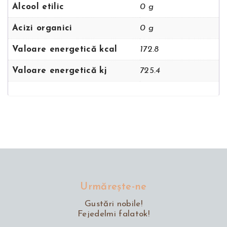
Alcool etilic
0 g
Acizi organici
0 g
Valoare energetică kcal
172.8
Valoare energetică kj
725.4
Urmăreşte-ne
Gustări nobile!
Fejedelmi falatok!