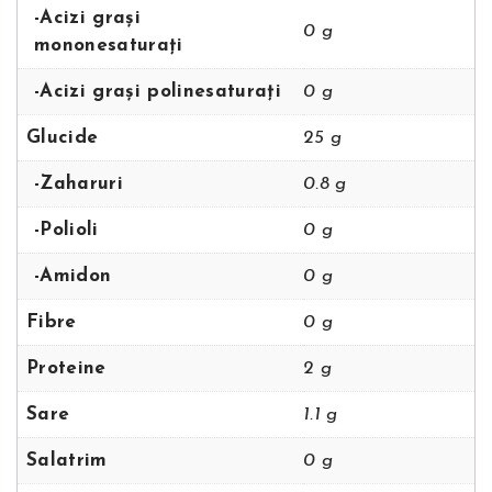
-Acizi grași
0 g
mononesaturați
-Acizi grași polinesaturați
0 g
Glucide
25 g
-Zaharuri
0.8 g
-Polioli
0 g
-Amidon
0 g
Fibre
0 g
Proteine
2 g
Sare
1.1 g
Salatrim
0 g