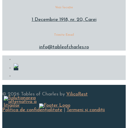
Vezi locație
1 Decembrie 1918, nr. 20, Carei
Trimite Email
info@tableofcharles.ro
© 2026 Tables of Charles by
VilicoRest
Politica de confidenţialitate
|
Termeni și condiţii