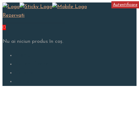
Autentificare
Rezervați
0
Nu ai niciun produs în coș.
Meniu
Autentificare
Galerie
Contact