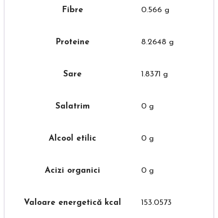
Fibre
0.566 g
Proteine
8.2648 g
Sare
1.8371 g
Salatrim
0 g
Alcool etilic
0 g
Acizi organici
0 g
Valoare energetică kcal
153.0573