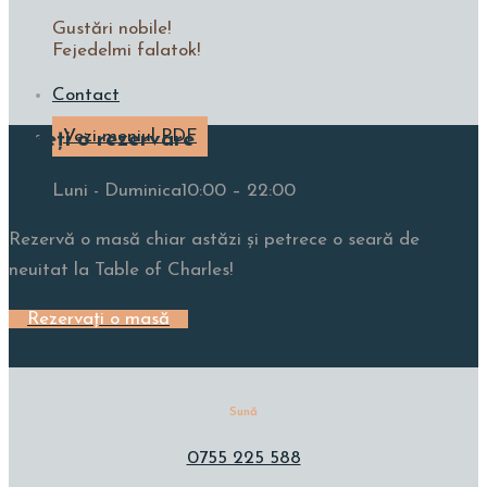
Gustări nobile!
Fejedelmi falatok!
Contact
Vezi meniul PDF
Faceți o rezervare
Luni - Duminica
10:00 – 22:00
Rezervă o masă chiar astăzi și petrece o seară de
neuitat la Table of Charles!
Rezervați o masă
Sună
0755 225 588