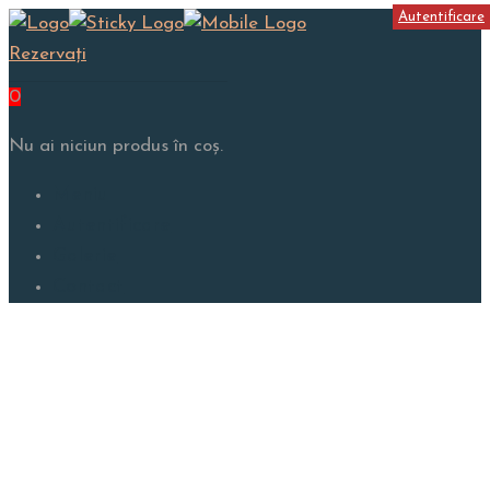
Autentificare
Rezervați
0
Nu ai niciun produs în coș.
Meniu
Autentificare
Galerie
Contact