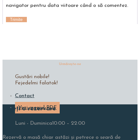
navigator pentru data viitoare când o să comentez.
Urmăreşte-ne
Gustări nobile!
Fejedelmi falatok!
Contact
Vezi meniul PDF
Faceți o rezervare
Luni - Duminica
10:00 – 22:00
Rezervă o masă chiar astăzi și petrece o seară de