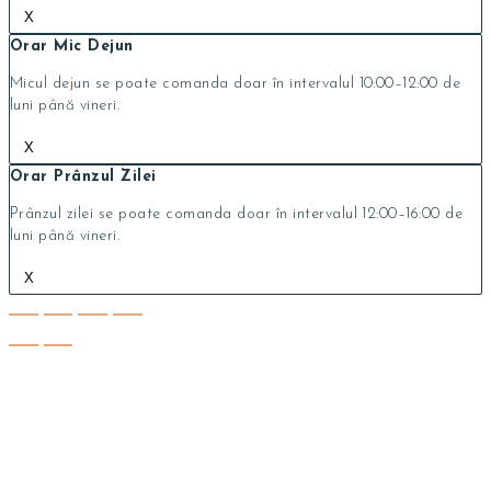
X
Orar Mic Dejun
Micul dejun se poate comanda doar în intervalul 10:00–12:00 de
luni până vineri.
X
Orar Prânzul Zilei
Prânzul zilei se poate comanda doar în intervalul 12:00–16:00 de
luni până vineri.
X