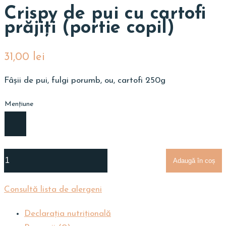
Crispy de pui cu cartofi
prăjiţi (portie copil)
31,00
lei
Fâșii de pui, fulgi porumb, ou, cartofi 250g
Mențiune
Adaugă în coș
Consultă lista de alergeni
Declarația nutriţională