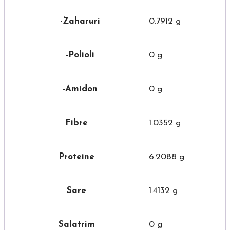
-Zaharuri
0.7912 g
-Polioli
0 g
-Amidon
0 g
Fibre
1.0352 g
Proteine
6.2088 g
Sare
1.4132 g
Salatrim
0 g