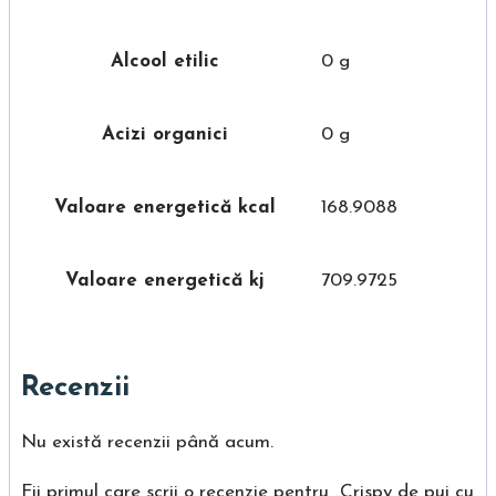
Alcool etilic
0 g
Acizi organici
0 g
Valoare energetică kcal
168.9088
Valoare energetică kj
709.9725
Recenzii
Nu există recenzii până acum.
Fii primul care scrii o recenzie pentru „Crispy de pui cu