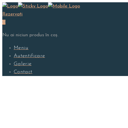
Rezervați
0
Nu ai niciun produs în coș.
Meniu
Autentificare
Galerie
Contact