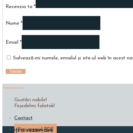
Recenzia ta
*
Nume
*
Email
*
Salvează-mi numele, emailul și site-ul web în acest n
Urmăreşte-ne
Gustări nobile!
Fejedelmi falatok!
Contact
Vezi meniul PDF
Faceți o rezervare