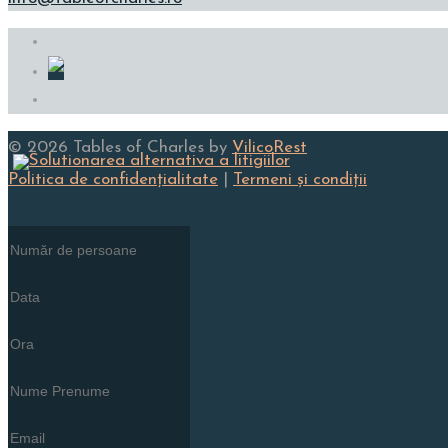
© 2026 Tables of Charles by
VilicoRest
Politica de confidenţialitate
|
Termeni și condiţii