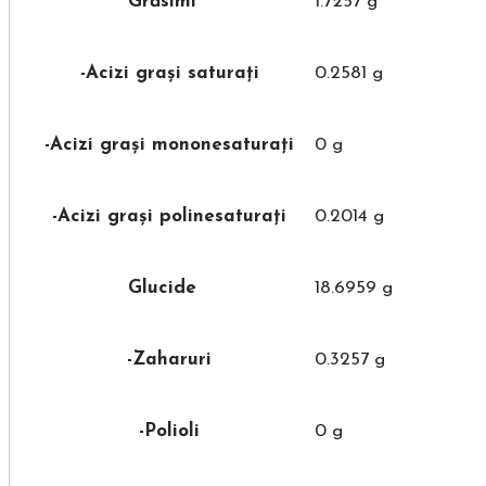
Grăsimi
1.7257 g
-Acizi grași saturați
0.2581 g
-Acizi grași mononesaturați
0 g
-Acizi grași polinesaturați
0.2014 g
Glucide
18.6959 g
-Zaharuri
0.3257 g
-Polioli
0 g