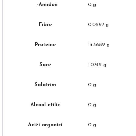
-Amidon
0 g
Fibre
0.0297 g
Proteine
13.3689 g
Sare
1.0742 g
Salatrim
0 g
Alcool etilic
0 g
Acizi organici
0 g