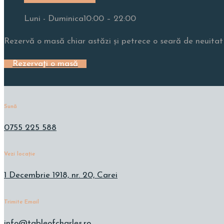
Luni - Duminica
10:00 – 22:00
Rezervă o masă chiar astăzi și petrece o seară de neuitat 
Rezervați o masă
Sună
0755 225 588
Vezi locație
1 Decembrie 1918, nr. 20, Carei
Trimite Email
info@tableofcharles.ro