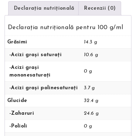
Declarația nutriţională
Recenzii (0)
Declarația nutriţională pentru 100 g/ml
Grăsimi
14.3 g
-Acizi grași saturați
10.6 g
-Acizi grași
0 g
mononesaturați
-Acizi grași polinesaturați
3.7 g
Glucide
32.4 g
-Zaharuri
24.6 g
-Polioli
0 g