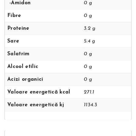
-Amidon
0 g
Fibre
0 g
Proteine
3.2 g
Sare
5.4 g
Salatrim
0 g
Alcool etilic
0 g
Acizi organici
0 g
Valoare energetică kcal
271.1
Valoare energetică kj
1134.3