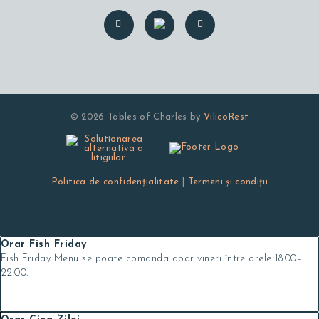
© 2026 Tables of Charles by
VilicoRest
Politica de confidenţialitate
|
Termeni și condiţii
Orar Fish Friday
Fish Friday Menu se poate comanda doar vineri între orele 18:00–
22:00.
X