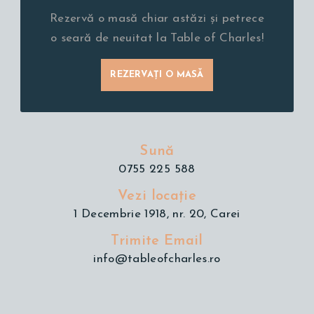
Rezervă o masă chiar astăzi și petrece
o seară de neuitat la Table of Charles!
REZERVAȚI O MASĂ
Sună
0755 225 588
Vezi locație
1 Decembrie 1918, nr. 20, Carei
Trimite Email
info@tableofcharles.ro