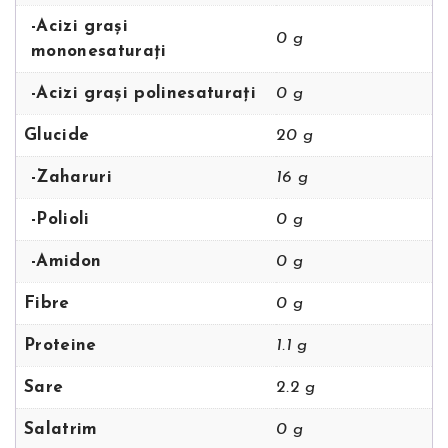
-Acizi grași
0 g
mononesaturați
-Acizi grași polinesaturați
0 g
Glucide
20 g
-Zaharuri
16 g
-Polioli
0 g
-Amidon
0 g
Fibre
0 g
Proteine
1.1 g
Sare
2.2 g
Salatrim
0 g