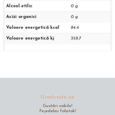
Alcool etilic
0 g
Acizi organici
0 g
Valoare energetică kcal
84.4
Valoare energetică kj
358.7
Urmăreşte-ne
Gustări nobile!
Fejedelmi falatok!