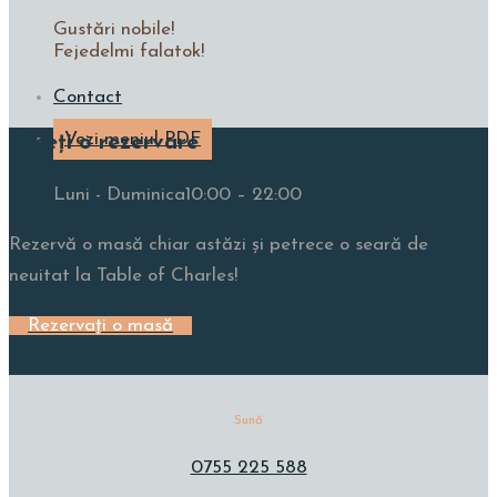
Gustări nobile!
Fejedelmi falatok!
Contact
Vezi meniul PDF
Faceți o rezervare
Luni - Duminica
10:00 – 22:00
Rezervă o masă chiar astăzi și petrece o seară de
neuitat la Table of Charles!
Rezervați o masă
Sună
0755 225 588