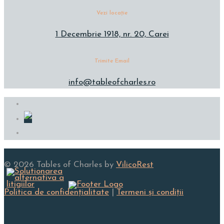
Vezi locație
1 Decembrie 1918, nr. 20, Carei
Trimite Email
info@tableofcharles.ro
© 2026 Tables of Charles by
VilicoRest
Politica de confidenţialitate
|
Termeni și condiţii