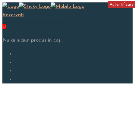
Autentificare
Rezervați
0
Nu ai niciun produs în coș.
Meniu
Autentificare
Galerie
Contact