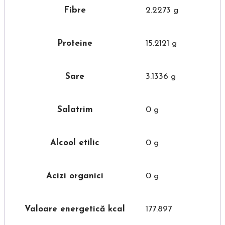
Fibre
2.2273 g
Proteine
15.2121 g
Sare
3.1336 g
Salatrim
0 g
Alcool etilic
0 g
Acizi organici
0 g
Valoare energetică kcal
177.897