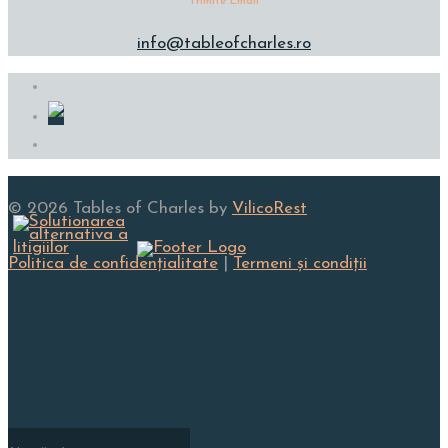
Trimite Email
info@tableofcharles.ro
© 2026 Tables of Charles by
VilicoRest
Politica de confidenţialitate
|
Termeni și condiţii