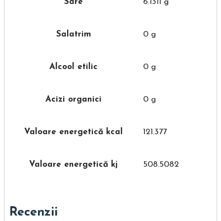
Sare
6.1311 g
Salatrim
0 g
Alcool etilic
0 g
Acizi organici
0 g
Valoare energetică kcal
121.377
Valoare energetică kj
508.5082
Recenzii