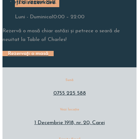
Vezi meniul PDF
Faceți o rezervare
Luni - Duminica
10:00 – 22:00
Rezervă o masă chiar astăzi și petrece o seară de
neuitat la Table of Charles!
Rezervați o masă
Sună
0755 225 588
Vezi locație
1 Decembrie 1918, nr. 20, Carei