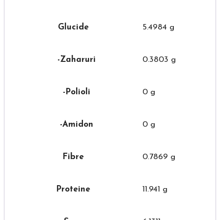
Glucide
5.4984 g
-Zaharuri
0.3803 g
-Polioli
0 g
-Amidon
0 g
Fibre
0.7869 g
Proteine
11.941 g