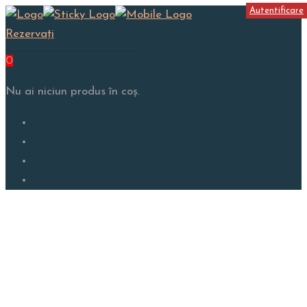
Autentificare
Rezervați
0
Nu ai niciun produs în coș.
Meniu
Autentificare
Galerie
Contact