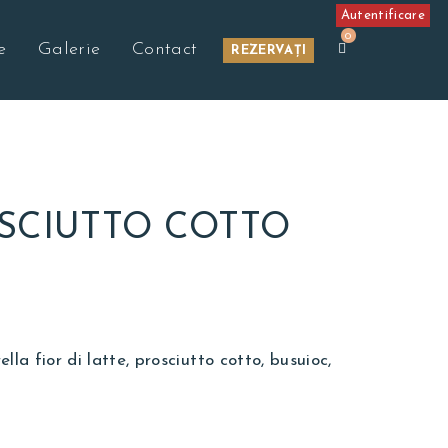
Autentificare
0
e
Galerie
Contact
REZERVAȚI
SCIUTTO COTTO
ella fior di latte, prosciutto cotto, busuioc,