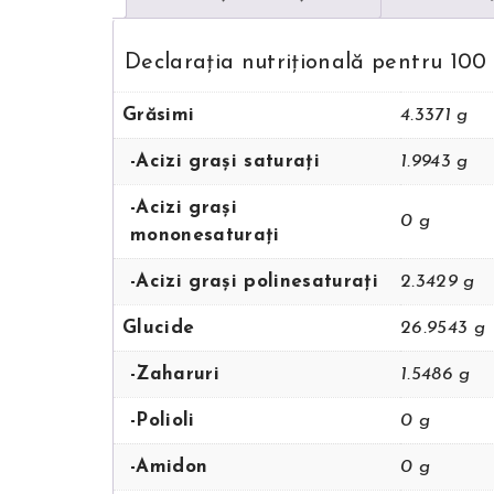
Declarația nutriţională pentru 100
Grăsimi
4.3371 g
-Acizi grași saturați
1.9943 g
-Acizi grași
0 g
mononesaturați
-Acizi grași polinesaturați
2.3429 g
Glucide
26.9543 g
-Zaharuri
1.5486 g
-Polioli
0 g
-Amidon
0 g