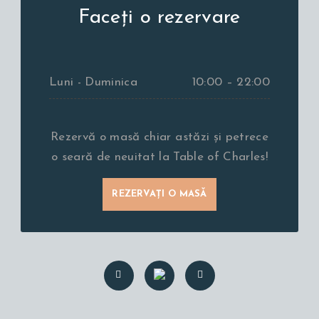
Faceți o rezervare
Luni - Duminica
10:00 – 22:00
Rezervă o masă chiar astăzi și petrece
o seară de neuitat la Table of Charles!
REZERVAȚI O MASĂ