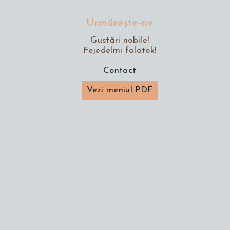
Urmăreşte-ne
Gustări nobile!
Fejedelmi falatok!
Contact
Vezi meniul PDF