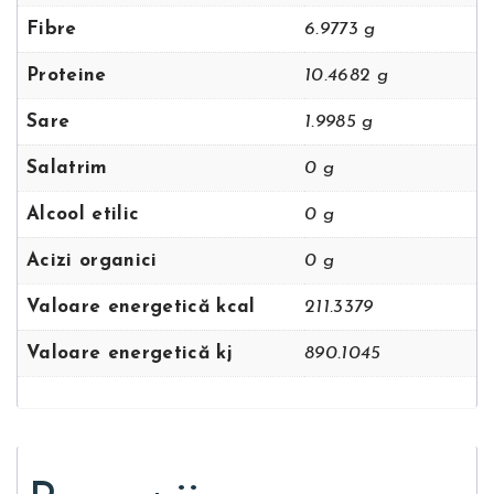
Fibre
6.9773 g
Proteine
10.4682 g
Sare
1.9985 g
Salatrim
0 g
Alcool etilic
0 g
Acizi organici
0 g
Valoare energetică kcal
211.3379
Valoare energetică kj
890.1045