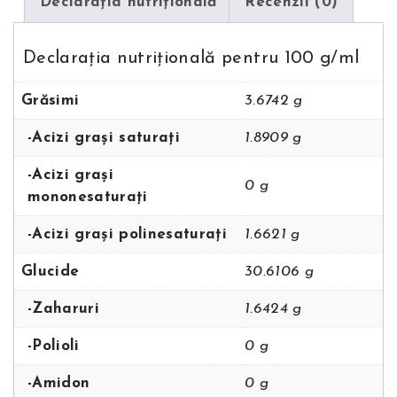
Declarația nutriţională
Recenzii (0)
Declarația nutriţională pentru 100 g/ml
Grăsimi
3.6742 g
-Acizi grași saturați
1.8909 g
-Acizi grași
0 g
mononesaturați
-Acizi grași polinesaturați
1.6621 g
Glucide
30.6106 g
-Zaharuri
1.6424 g
-Polioli
0 g
-Amidon
0 g