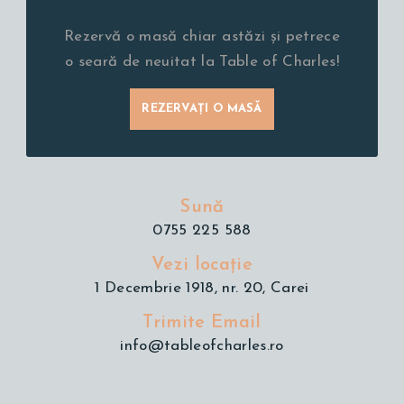
Rezervă o masă chiar astăzi și petrece
o seară de neuitat la Table of Charles!
REZERVAȚI O MASĂ
Sună
0755 225 588
Vezi locație
1 Decembrie 1918, nr. 20, Carei
Trimite Email
info@tableofcharles.ro