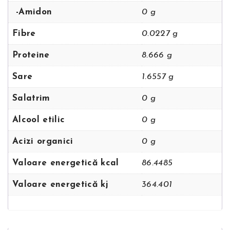
-Amidon
0 g
Fibre
0.0227 g
Proteine
8.666 g
Sare
1.6557 g
Salatrim
0 g
Alcool etilic
0 g
Acizi organici
0 g
Valoare energetică kcal
86.4485
Valoare energetică kj
364.401