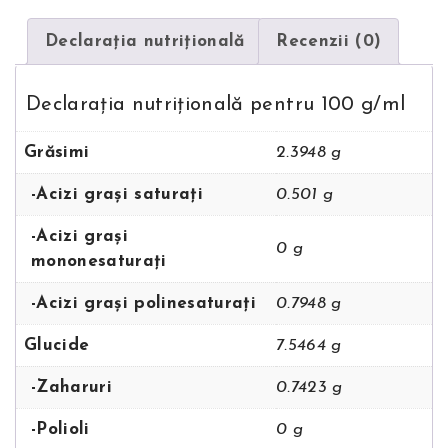
Declarația nutriţională
Recenzii (0)
Declarația nutriţională pentru 100 g/ml
Grăsimi
2.3948 g
-Acizi grași saturați
0.501 g
-Acizi grași
0 g
mononesaturați
-Acizi grași polinesaturați
0.7948 g
Glucide
7.5464 g
-Zaharuri
0.7423 g
-Polioli
0 g