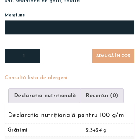
unt, smantana de gatit, salata
Mențiune
ADAUGĂ ÎN COȘ
Consultă lista de alergeni
Declarația nutriţională
Recenzii (0)
Declarația nutriţională pentru 100 g/ml
Grăsimi
2.3424 g