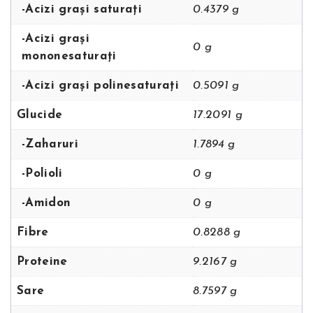
-Acizi grași saturați
0.4379 g
-Acizi grași
0 g
mononesaturați
-Acizi grași polinesaturați
0.5091 g
Glucide
17.2091 g
-Zaharuri
1.7894 g
-Polioli
0 g
-Amidon
0 g
Fibre
0.8288 g
Proteine
9.2167 g
Sare
8.7597 g