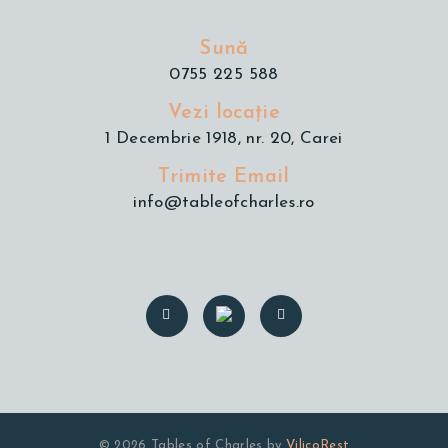
Sună
0755 225 588
Vezi locație
1 Decembrie 1918, nr. 20, Carei
Trimite Email
info@tableofcharles.ro
© 2026 Tables of Charles by
VilicoRest