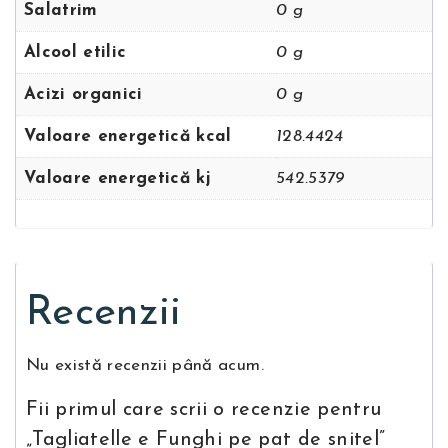
Salatrim
0 g
Alcool etilic
0 g
Acizi organici
0 g
Valoare energetică kcal
128.4424
Valoare energetică kj
542.5379
Recenzii
Nu există recenzii până acum.
Fii primul care scrii o recenzie pentru
„Tagliatelle e Funghi pe pat de snitel”